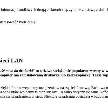
nformacji handlowych drogą elektroniczną, zgodnie z ustawą z dnia 18 
teresować? Podziel się!
sieci LAN
uść mi to do drukarki
” to o dziwo wciąż dość popularne zwroty w w
omputer ma zainstalowaną drukarkę lub kserokopiarkę. Takie zapyt
e dzięki któremu wepniemy urządzenie w naszą sieć firmową. Fachowa 
azdo w które wpinamy telefon lub fax. To samo dotyczy się samej ko
nia się urządzeniem w sieci.
Niektóre urządzenia posiadają wbudowane 