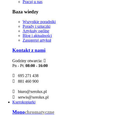
Pracuj u nas
Baza wiedzy
Wszystkie poradniki
Porady i sztuczki
Artykuły ogólne
Blog i aktualności
Zasugeruj artykuł
Kontakt z nami
Godziny otwarcia:

Pn - Pt:
08:00 - 16:00

695 271 438

881 460 900

biuro@xerolux.pl

serwis@xerolux.pl
Kserokopiarki
Mono
chromatyczne