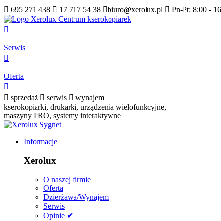

695 271 438

17 717 54 38

biuro
@
xerolux.pl

Pn-Pt: 8:00 - 1

Serwis

Oferta


sprzedaż

serwis

wynajem
kserokopiarki, drukarki, urządzenia wielofunkcyjne,
maszyny PRO, systemy interaktywne
Informacje
Xerolux
O naszej firmie
Oferta
Dzierżawa/Wynajem
Serwis
Opinie ✔