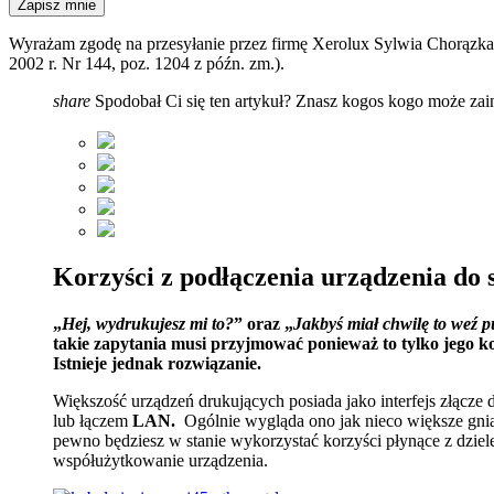
Wyrażam zgodę na przesyłanie przez firmę Xerolux Sylwia Chorązka i
2002 r. Nr 144, poz. 1204 z późn. zm.).
share
Spodobał Ci się ten artykuł? Znasz kogos kogo może zain
Korzyści z podłączenia urządzenia do 
„
Hej, wydrukujesz mi to?
” oraz „
Jakbyś miał chwilę to weź p
takie zapytania musi przyjmować ponieważ to tylko jego k
Istnieje jednak rozwiązanie.
Większość urządzeń drukujących posiada jako interfejs złącz
lub łączem
LAN.
Ogólnie wygląda ono jak nieco większe gni
pewno będziesz w stanie wykorzystać korzyści płynące z dziele
współużytkowanie urządzenia.