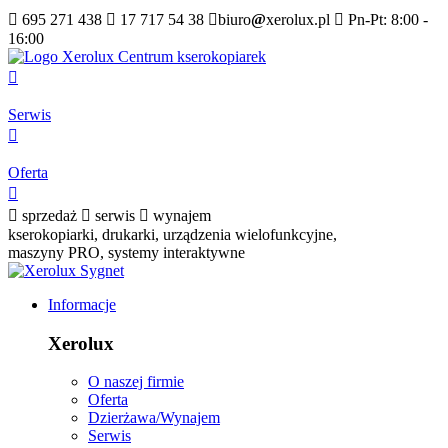

695 271 438

17 717 54 38

biuro
@
xerolux.pl

Pn-Pt: 8:00 -
16:00

Serwis

Oferta


sprzedaż

serwis

wynajem
kserokopiarki, drukarki, urządzenia wielofunkcyjne,
maszyny PRO, systemy interaktywne
Informacje
Xerolux
O naszej firmie
Oferta
Dzierżawa/Wynajem
Serwis