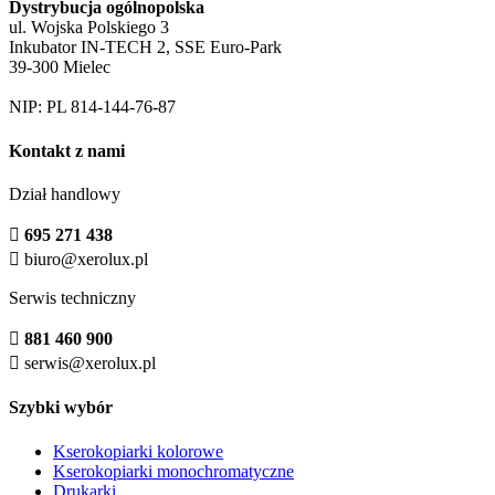
Dystrybucja ogólnopolska
ul. Wojska Polskiego 3
Inkubator IN-TECH 2, SSE Euro-Park
39-300 Mielec
NIP: PL 814-144-76-87
Kontakt z nami
Dział handlowy

695 271 438

biuro@xerolux.pl
Serwis techniczny

881 460 900

serwis@xerolux.pl
Szybki wybór
Kserokopiarki kolorowe
Kserokopiarki monochromatyczne
Drukarki