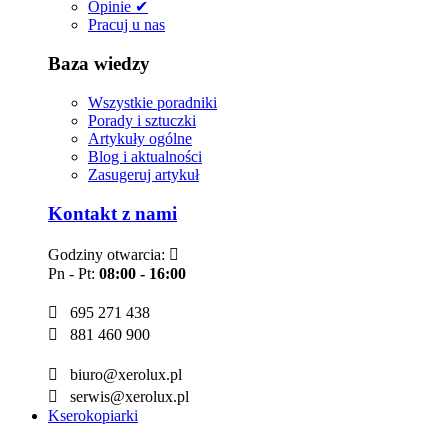
Opinie ✔
Pracuj u nas
Baza wiedzy
Wszystkie poradniki
Porady i sztuczki
Artykuły ogólne
Blog i aktualności
Zasugeruj artykuł
Kontakt z nami
Godziny otwarcia:

Pn - Pt:
08:00 - 16:00

695 271 438

881 460 900

biuro@xerolux.pl

serwis@xerolux.pl
Kserokopiarki