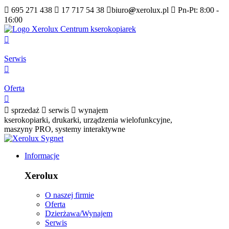

695 271 438

17 717 54 38

biuro
@
xerolux.pl

Pn-Pt: 8:00 -
16:00

Serwis

Oferta


sprzedaż

serwis

wynajem
kserokopiarki, drukarki, urządzenia wielofunkcyjne,
maszyny PRO, systemy interaktywne
Informacje
Xerolux
O naszej firmie
Oferta
Dzierżawa/Wynajem
Serwis