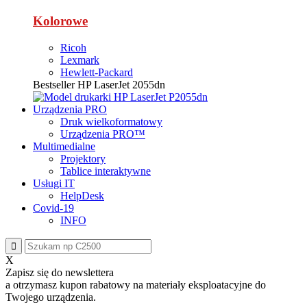
Kolorowe
Ricoh
Lexmark
Hewlett-Packard
Bestseller
HP LaserJet 2055dn
Urządzenia PRO
Druk wielkoformatowy
Urządzenia PRO™
Multimedialne
Projektory
Tablice interaktywne
Usługi IT
HelpDesk
Covid-19
INFO
X
Zapisz się do newslettera
a otrzymasz
kupon rabatowy
na materiały eksploatacyjne do
Twojego urządzenia.