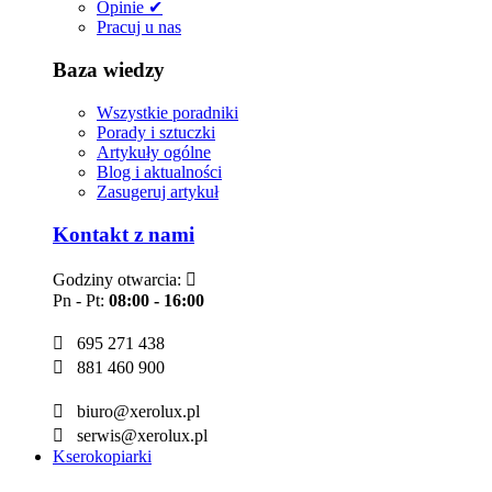
Opinie ✔
Pracuj u nas
Baza wiedzy
Wszystkie poradniki
Porady i sztuczki
Artykuły ogólne
Blog i aktualności
Zasugeruj artykuł
Kontakt z nami
Godziny otwarcia:

Pn - Pt:
08:00 - 16:00

695 271 438

881 460 900

biuro@xerolux.pl

serwis@xerolux.pl
Kserokopiarki