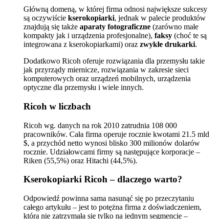
Główną domeną, w której firma odnosi największe sukcesy
są oczywiście
kserokopiarki
, jednak w palecie produktów
znajdują się także
aparaty fotograficzne
(zarówno małe
kompakty jak i urządzenia profesjonalne),
faksy
(choć te są
integrowana z kserokopiarkami) oraz
zwykłe drukarki
.
Dodatkowo Ricoh oferuje rozwiązania dla przemysłu takie
jak przyrządy miernicze, rozwiązania w zakresie sieci
komputerowych oraz urządzeń mobilnych, urządzenia
optyczne dla przemysłu i wiele innych.
Ricoh w liczbach
Ricoh wg. danych na rok 2010 zatrudnia 108 000
pracowników. Cała firma operuje rocznie kwotami 21.5 mld
$, a przychód netto wynosi blisko 300 milionów dolarów
rocznie. Udziałowcami firmy są następujące korporacje –
Riken (55,5%) oraz Hitachi (44,5%).
Kserokopiarki Ricoh – dlaczego warto?
Odpowiedź powinna sama nasunąć się po przeczytaniu
całego artykułu – jest to potężna firma z doświadczeniem,
która nie zatrzymała się tylko na jednym segmencie –