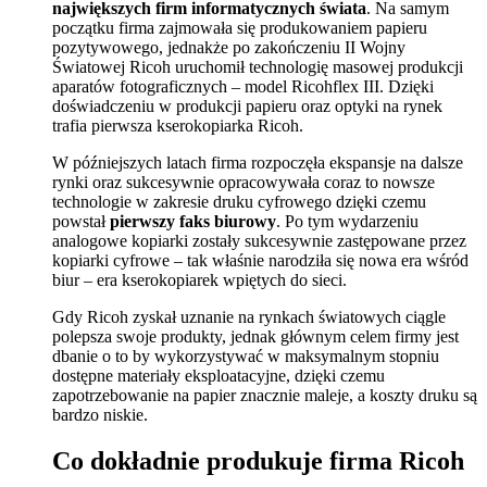
największych firm informatycznych świata
. Na samym
początku firma zajmowała się produkowaniem papieru
pozytywowego, jednakże po zakończeniu II Wojny
Światowej Ricoh uruchomił technologię masowej produkcji
aparatów fotograficznych – model Ricohflex III. Dzięki
doświadczeniu w produkcji papieru oraz optyki na rynek
trafia pierwsza kserokopiarka Ricoh.
W późniejszych latach firma rozpoczęła ekspansje na dalsze
rynki oraz sukcesywnie opracowywała coraz to nowsze
technologie w zakresie druku cyfrowego dzięki czemu
powstał
pierwszy faks biurowy
. Po tym wydarzeniu
analogowe kopiarki zostały sukcesywnie zastępowane przez
kopiarki cyfrowe – tak właśnie narodziła się nowa era wśród
biur – era kserokopiarek wpiętych do sieci.
Gdy Ricoh zyskał uznanie na rynkach światowych ciągle
polepsza swoje produkty, jednak głównym celem firmy jest
dbanie o to by wykorzystywać w maksymalnym stopniu
dostępne materiały eksploatacyjne, dzięki czemu
zapotrzebowanie na papier znacznie maleje, a koszty druku są
bardzo niskie.
Co dokładnie produkuje firma Ricoh