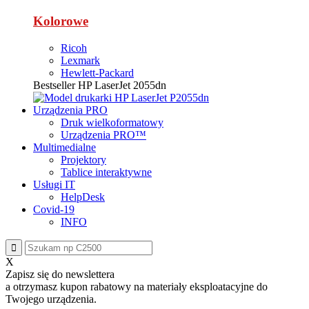
Kolorowe
Ricoh
Lexmark
Hewlett-Packard
Bestseller
HP LaserJet 2055dn
Urządzenia PRO
Druk wielkoformatowy
Urządzenia PRO™
Multimedialne
Projektory
Tablice interaktywne
Usługi IT
HelpDesk
Covid-19
INFO
X
Zapisz się do newslettera
a otrzymasz
kupon rabatowy
na materiały eksploatacyjne do
Twojego urządzenia.