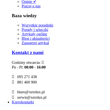
Opinie ✔
Pracuj u nas
Baza wiedzy
Wszystkie poradniki
Porady i sztuczki
Artykuły ogólne
Blog i aktualności
Zasugeruj artykuł
Kontakt z nami
Godziny otwarcia:

Pn - Pt:
08:00 - 16:00

695 271 438

881 460 900

biuro@xerolux.pl

serwis@xerolux.pl
Kserokopiarki