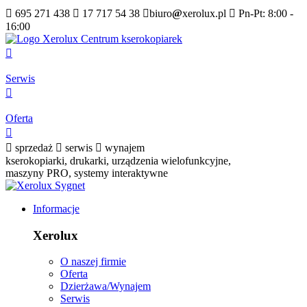

695 271 438

17 717 54 38

biuro
@
xerolux.pl

Pn-Pt: 8:00 -
16:00

Serwis

Oferta


sprzedaż

serwis

wynajem
kserokopiarki, drukarki, urządzenia wielofunkcyjne,
maszyny PRO, systemy interaktywne
Informacje
Xerolux
O naszej firmie
Oferta
Dzierżawa/Wynajem
Serwis