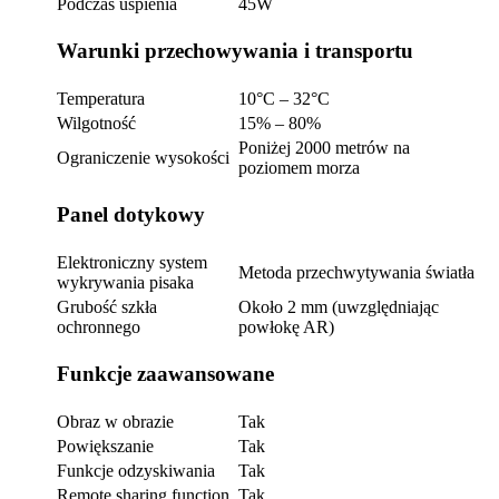
Podczas uśpienia
45W
Warunki przechowywania i transportu
Temperatura
10°C – 32°C
Wilgotność
15% – 80%
Poniżej 2000 metrów na
Ograniczenie wysokości
poziomem morza
Panel dotykowy
Elektroniczny system
Metoda przechwytywania światła
wykrywania pisaka
Grubość szkła
Około 2 mm (uwzględniając
ochronnego
powłokę AR)
Funkcje zaawansowane
Obraz w obrazie
Tak
Powiększanie
Tak
Funkcje odzyskiwania
Tak
Remote sharing function
Tak