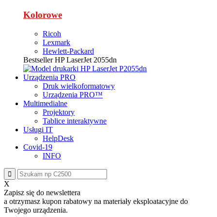
Kolorowe
Ricoh
Lexmark
Hewlett-Packard
Bestseller
HP LaserJet 2055dn
Urządzenia PRO
Druk wielkoformatowy
Urządzenia PRO™
Multimedialne
Projektory
Tablice interaktywne
Usługi IT
HelpDesk
Covid-19
INFO
X
Zapisz się do newslettera
a otrzymasz
kupon rabatowy
na materiały eksploatacyjne do
Twojego urządzenia.