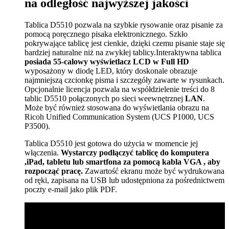
na odległość najwyższej jakości
Tablica D5510 pozwala na szybkie rysowanie oraz pisanie za
pomocą poręcznego pisaka elektronicznego. Szkło
pokrywające tablicę jest cienkie, dzięki czemu pisanie staje się
bardziej naturalne niż na zwykłej tablicy.Interaktywna tablica
posiada 55-calowy wyświetlacz LCD w Full HD
wyposażony w diodę LED, który doskonale obrazuje
najmniejszą czcionkę pisma i szczegóły zawarte w rysunkach.
Opcjonalnie licencja pozwala na współdzielenie treści do 8
tablic D5510 połączonych po sieci weewnętrznej
LAN
.
Może być również stosowana do wyświetlania obrazu na
Ricoh Unified Communication System (UCS P1000, UCS
P3500).
Tablica D5510 jest gotowa do użycia w momencie jej
włączenia.
Wystarczy podłączyć tablicę do komputera
,iPad, tabletu lub smartfona za pomocą kabla VGA , aby
rozpocząć pracę.
Zawartość ekranu może być wydrukowana
od ręki, zapisana na USB lub udostępniona za pośrednictwem
poczty e-mail jako plik PDF.