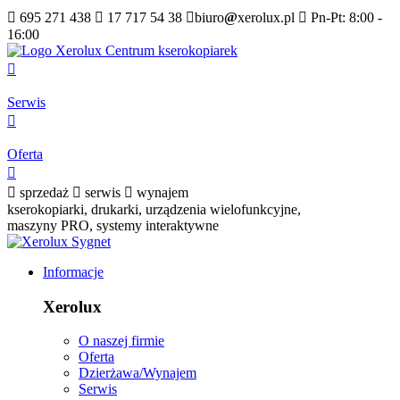

695 271 438

17 717 54 38

biuro
@
xerolux.pl

Pn-Pt: 8:00 -
16:00

Serwis

Oferta


sprzedaż

serwis

wynajem
kserokopiarki, drukarki, urządzenia wielofunkcyjne,
maszyny PRO, systemy interaktywne
Informacje
Xerolux
O naszej firmie
Oferta
Dzierżawa/Wynajem
Serwis