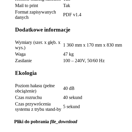
Mail to print
Tak
Format zapisywanych
PDF v1.4
danych
Dodatkowe informacje
Wymiary (szer. x głęb. x
1 360 mm x 170 mm x 830 mm
wys.)
Waga
47 kg
Zasilanie
100 – 240V, 50/60 Hz
Ekologia
Poziom hałasu (pełne
40 dB
obciążenie)
Czas rozruchu
40 sekund
Czas przywrócenia
5 sekund
systemu z trybu stand-by
Pliki do pobrania
file_download