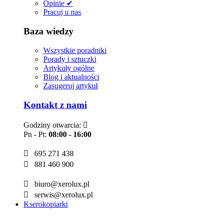
Opinie ✔
Pracuj u nas
Baza wiedzy
Wszystkie poradniki
Porady i sztuczki
Artykuły ogólne
Blog i aktualności
Zasugeruj artykuł
Kontakt z nami
Godziny otwarcia:

Pn - Pt:
08:00 - 16:00

695 271 438

881 460 900

biuro@xerolux.pl

serwis@xerolux.pl
Kserokopiarki