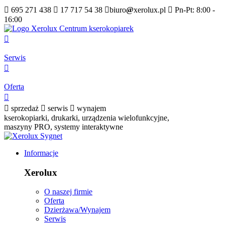

695 271 438

17 717 54 38

biuro
@
xerolux.pl

Pn-Pt: 8:00 -
16:00

Serwis

Oferta


sprzedaż

serwis

wynajem
kserokopiarki, drukarki, urządzenia wielofunkcyjne,
maszyny PRO, systemy interaktywne
Informacje
Xerolux
O naszej firmie
Oferta
Dzierżawa/Wynajem
Serwis