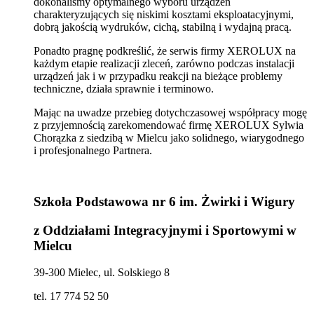
dokonaliśmy optymalnego wyboru urządzeń
charakteryzujących się niskimi kosztami eksploatacyjnymi,
dobrą jakością wydruków, cichą, stabilną i wydajną pracą.
Ponadto pragnę podkreślić, że serwis firmy XEROLUX na
każdym etapie realizacji zleceń, zarówno podczas instalacji
urządzeń jak i w przypadku reakcji na bieżące problemy
techniczne, działa sprawnie i terminowo.
Mając na uwadze przebieg dotychczasowej współpracy mogę
z przyjemnością zarekomendować firmę XEROLUX Sylwia
Chorązka z siedzibą w Mielcu jako solidnego, wiarygodnego
i profesjonalnego Partnera.
Szkoła Podstawowa nr 6 im. Żwirki i Wigury
z Oddziałami Integracyjnymi i Sportowymi w
Mielcu
39-300 Mielec, ul. Solskiego 8
tel. 17 774 52 50