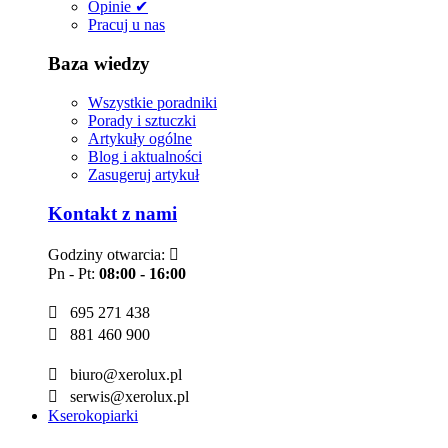
Opinie ✔
Pracuj u nas
Baza wiedzy
Wszystkie poradniki
Porady i sztuczki
Artykuły ogólne
Blog i aktualności
Zasugeruj artykuł
Kontakt z nami
Godziny otwarcia:

Pn - Pt:
08:00 - 16:00

695 271 438

881 460 900

biuro@xerolux.pl

serwis@xerolux.pl
Kserokopiarki