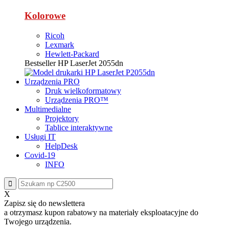
Kolorowe
Ricoh
Lexmark
Hewlett-Packard
Bestseller
HP LaserJet 2055dn
Urządzenia PRO
Druk wielkoformatowy
Urządzenia PRO™
Multimedialne
Projektory
Tablice interaktywne
Usługi IT
HelpDesk
Covid-19
INFO
X
Zapisz się do newslettera
a otrzymasz
kupon rabatowy
na materiały eksploatacyjne do
Twojego urządzenia.