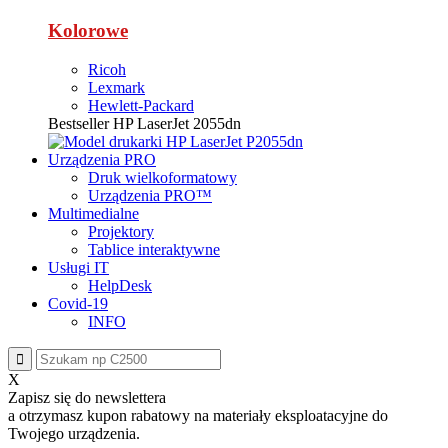
Kolorowe
Ricoh
Lexmark
Hewlett-Packard
Bestseller
HP LaserJet 2055dn
Urządzenia PRO
Druk wielkoformatowy
Urządzenia PRO™
Multimedialne
Projektory
Tablice interaktywne
Usługi IT
HelpDesk
Covid-19
INFO
X
Zapisz się do newslettera
a otrzymasz
kupon rabatowy
na materiały eksploatacyjne do
Twojego urządzenia.