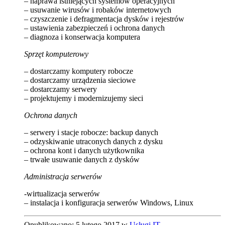
– naprawa istniejących systemów operacyjnych
– usuwanie wirusów i robaków internetowych
– czyszczenie i defragmentacja dysków i rejestrów
– ustawienia zabezpieczeń i ochrona danych
– diagnoza i konserwacja komputera
Sprzęt komputerowy
– dostarczamy komputery robocze
– dostarczamy urządzenia sieciowe
– dostarczamy serwery
– projektujemy i modernizujemy sieci
Ochrona danych
– serwery i stacje robocze: backup danych
– odzyskiwanie utraconych danych z dysku
– ochrona kont i danych użytkownika
– trwałe usuwanie danych z dysków
Administracja serwerów
-wirtualizacja serwerów
– instalacja i konfiguracja serwerów Windows, Linux
Opublikowano: 5 lutego 2017 w
Usługi IT