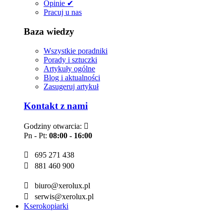
Opinie ✔
Pracuj u nas
Baza wiedzy
Wszystkie poradniki
Porady i sztuczki
Artykuły ogólne
Blog i aktualności
Zasugeruj artykuł
Kontakt z nami
Godziny otwarcia:

Pn - Pt:
08:00 - 16:00

695 271 438

881 460 900

biuro@xerolux.pl

serwis@xerolux.pl
Kserokopiarki