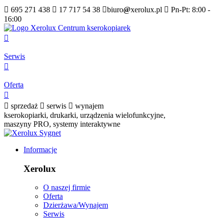

695 271 438

17 717 54 38

biuro
@
xerolux.pl

Pn-Pt: 8:00 -
16:00

Serwis

Oferta


sprzedaż

serwis

wynajem
kserokopiarki, drukarki, urządzenia wielofunkcyjne,
maszyny PRO, systemy interaktywne
Informacje
Xerolux
O naszej firmie
Oferta
Dzierżawa/Wynajem
Serwis