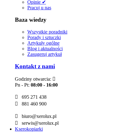
Opinie ✔
Pracuj u nas
Baza wiedzy
Wszystkie poradniki
Porady i sztuczki
Artykuły ogólne
Blog i aktualności
Zasugeruj artykuł
Kontakt z nami
Godziny otwarcia:

Pn - Pt:
08:00 - 16:00

695 271 438

881 460 900

biuro@xerolux.pl

serwis@xerolux.pl
Kserokopiarki