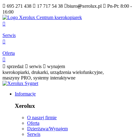

695 271 438

17 717 54 38

biuro
@
xerolux.pl

Pn-Pt: 8:00 -
16:00

Serwis

Oferta


sprzedaż

serwis

wynajem
kserokopiarki, drukarki, urządzenia wielofunkcyjne,
maszyny PRO, systemy interaktywne
Informacje
Xerolux
O naszej firmie
Oferta
Dzierżawa/Wynajem
Serwis