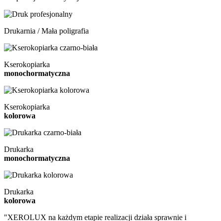
Drukarnia / Mała poligrafia
Kserokopiarka
monochormatyczna
Kserokopiarka
k
o
l
o
r
owa
Drukarka
monochormatyczna
Drukarka
k
o
l
o
r
owa
"XEROLUX na każdym etapie realizacji działa sprawnie i