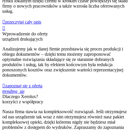
rynku lokalnym dzięki czemu w krótkim czasie powiększył się skład
firmy o nowych pracowników a także wzrosła liczba oferowanych
usług.

przeczytaj cały opis

Wprowadzenie do oferty
urządzeń drukujących
Analizujemy jak w danej firmie przedstawia się proces produkcji i
obiegu dokumentów – dzięki temu możemy zaproponować
optymalne rozwiązania składające się ze starannie dobranych
produktów i usług, tak by efektem końcowym była redukcja
ponoszonych kosztów oraz zwiększenie wartości reprezentacyjnej
dokumentów.

zapoznaj się z ofertą
trending_up
Dlaczego Xerolux?
korzyści z współpracy
Nasza firma stawia na kompleksowość rozwiązań. Jeśli otrzymujesz
od nas urządzenie tak wraz z nim otrzymujesz również nasz pakiet
kompleksowej opieki, dzięki któremu nigdy nie będziesz miał
problemów z dostępem do wydruków. Zapraszamy do zapoznania