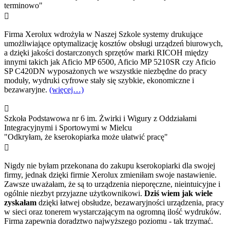
terminowo"

Firma Xerolux wdrożyła w Naszej Szkole systemy drukujące
umożliwiające optymalizację kosztów obsługi urządzeń biurowych,
a dzięki jakości dostarczonych sprzętów marki RICOH między
innymi takich jak Aficio MP 6500, Aficio MP 5210SR czy Aficio
SP C420DN wyposażonych we wszystkie niezbędne do pracy
moduły, wydruki cyfrowe stały się szybkie, ekonomiczne i
bezawaryjne.
(więcej…)

Szkoła Podstawowa nr 6 im. Żwirki i Wigury z Oddziałami
Integracyjnymi i Sportowymi w Mielcu
"Odkryłam, że kserokopiarka może ułatwić pracę"

Nigdy nie byłam przekonana do zakupu kserokopiarki dla swojej
firmy, jednak dzięki firmie Xerolux zmieniłam swoje nastawienie.
Zawsze uważałam, że są to urządzenia nieporęczne, nieintuicyjne i
ogólnie niezbyt przyjazne użytkownikowi.
Dziś wiem jak wiele
zyskałam
dzięki łatwej obsłudze, bezawaryjności urządzenia, pracy
w sieci oraz tonerem wystarczającym na ogromną ilość wydruków.
Firma zapewnia doradztwo najwyższego poziomu - tak trzymać.