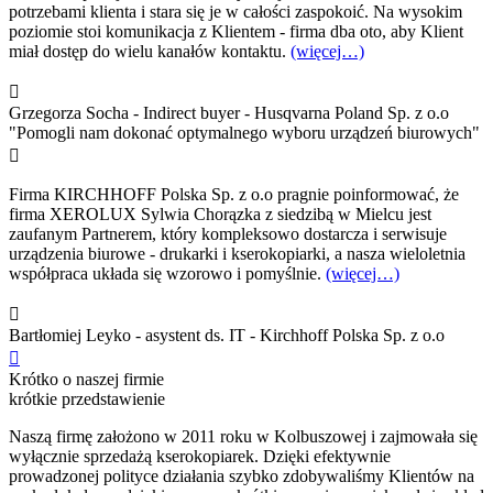
potrzebami klienta i stara się je w całości zaspokoić. Na wysokim
poziomie stoi komunikacja z Klientem - firma dba oto, aby Klient
miał dostęp do wielu kanałów kontaktu.
(więcej…)

Grzegorza Socha - Indirect buyer - Husqvarna Poland Sp. z o.o
"Pomogli nam dokonać optymalnego wyboru urządzeń biurowych"

Firma KIRCHHOFF Polska Sp. z o.o pragnie poinformować, że
firma XEROLUX Sylwia Chorązka z siedzibą w Mielcu jest
zaufanym Partnerem, który kompleksowo dostarcza i serwisuje
urządzenia biurowe - drukarki i kserokopiarki, a nasza wieloletnia
współpraca układa się wzorowo i pomyślnie.
(więcej…)

Bartłomiej Leyko - asystent ds. IT - Kirchhoff Polska Sp. z o.o

Krótko o naszej firmie
krótkie przedstawienie
Naszą firmę założono w 2011 roku w Kolbuszowej i zajmowała się
wyłącznie sprzedażą kserokopiarek. Dzięki efektywnie
prowadzonej polityce działania szybko zdobywaliśmy Klientów na