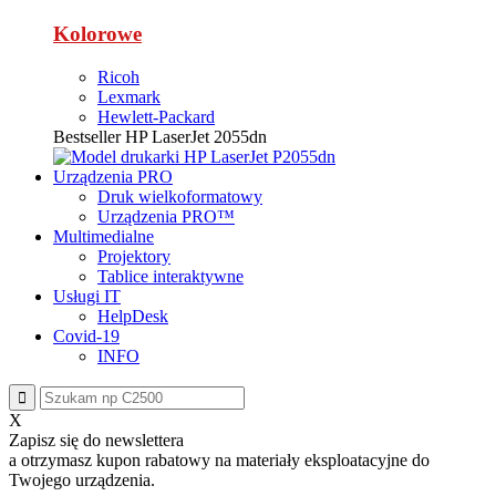
Kolorowe
Ricoh
Lexmark
Hewlett-Packard
Bestseller
HP LaserJet 2055dn
Urządzenia PRO
Druk wielkoformatowy
Urządzenia PRO™
Multimedialne
Projektory
Tablice interaktywne
Usługi IT
HelpDesk
Covid-19
INFO
X
Zapisz się do newslettera
a otrzymasz
kupon rabatowy
na materiały eksploatacyjne do
Twojego urządzenia.