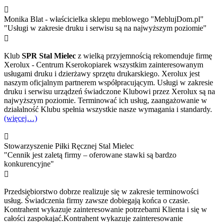

Monika Blat - właścicielka sklepu meblowego "MeblujDom.pl"
"Usługi w zakresie druku i serwisu są na najwyższym poziomie"

Klub
SPR Stal Mielec
z wielką przyjemnością rekomenduje firmę
Xerolux - Centrum Kserokopiarek wszystkim zainteresowanym
usługami druku i dzierżawy sprzętu drukarskiego. Xerolux jest
naszym oficjalnym partnerem współpracującym. Usługi w zakresie
druku i serwisu urządzeń świadczone Klubowi przez Xerolux są na
najwyższym poziomie. Terminować ich usług, zaangażowanie w
działalność Klubu spełnia wszystkie nasze wymagania i standardy.
(więcej…)

Stowarzyszenie Piłki Ręcznej Stal Mielec
"Cennik jest zaletą firmy – oferowane stawki są bardzo
konkurencyjne"

Przedsiębiorstwo dobrze realizuje się w zakresie terminowości
usług. Świadczenia firmy zawsze dobiegają końca o czasie.
Kontrahent wykazuje zainteresowanie potrzebami Klienta i się w
całości zaspokajać.Kontrahent wykazuje zainteresowanie